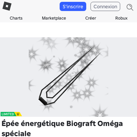
S'inscrire
Connexion
Charts
Marketplace
Créer
Robux
Épée énergétique Biograft Oméga
spéciale