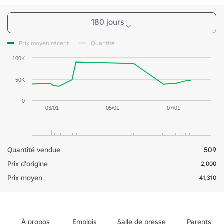
180 jours
Prix moyen récent
Quantité
100K
50K
0
03/01
05/01
07/01
Quantité vendue
509
Prix d'origine
2,000
Prix moyen
41,310
À propos
Emplois
Salle de presse
Parents