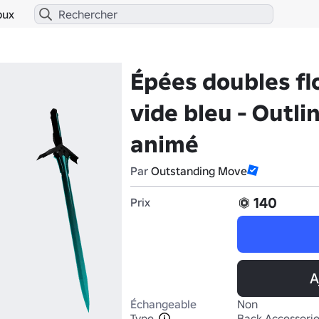
bux
Épées doubles fl
vide bleu - Outli
animé
Par
Outstanding Move
140
Prix
A
Échangeable
Non
Type
Back Accessori