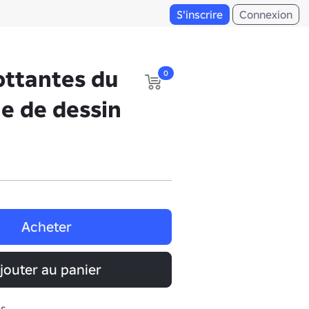
S'inscrire
Connexion
ottantes du
0
ne de dessin
Acheter
jouter au panier
es