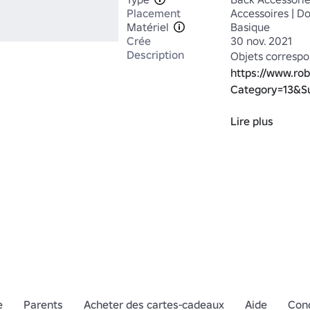
Placement
Accessoires | D
Matériel
Basique
Crée
30 nov. 2021
Description
https://www.ro
Category=13&S
Lire plus
Vous avez une i
https://www.ro
Move#!/boutiq
* Fonctionne bie
e
Parents
Acheter des cartes-cadeaux
Aide
Cond