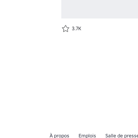
3.7K
À propos
Emplois
Salle de press