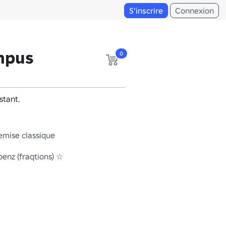
S'inscrire
Connexion
mpus
0
stant.
emise classique
benz (fraqtions) ☆