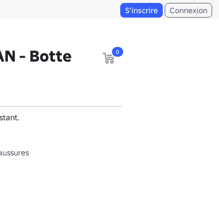
S'inscrire
Connexion
N - Botte
0
stant.
aussures