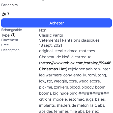
Par
aehiro
7
Acheter
Échangeable
Non
Type
Classic Pants
Placement
Vêtements | Pantalons classiques
Crée
18 sept. 2021
Description
original, steal = dmca. matches 
Chapeau de Noël à carreaux 
(
https://www.roblox.com/catalog/594480
Christmas-Hat
) rejoignez aehiro winter 
leg warmers, conv, emo, kuromi, tong, 
low, ttd, wedgie, core, wedgiecore, 
pickme, zonkers, blood, bloody, boom 
booms, big huge bing ########### 
citrons, modèle, estomac, jugz, baies, 
implants, shaders de melon, lait, abs, 
abs des femmes, fille abs, berriez, 