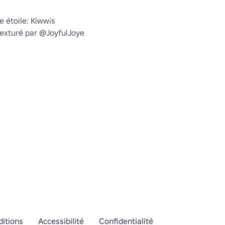
e étoile: Kiwwis

texturé par @JoyfulJoye

blox.com/users/2747755374/profile&quot;&quot;
itions
Accessibilité
Confidentialité