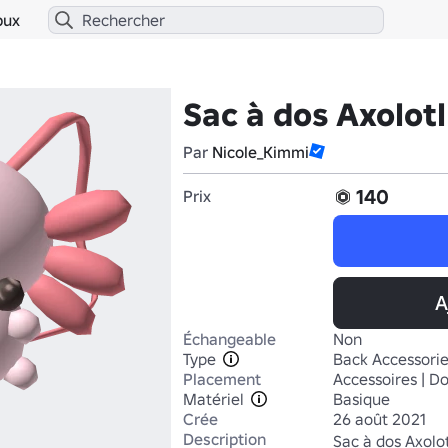
bux
Sac à dos Axolotl
Par
Nicole_Kimmi
140
Prix
A
Échangeable
Non
Type
Back Accessori
Placement
Accessoires | D
Matériel
Basique
Crée
26 août 2021
Description
Sac à dos Axolotl