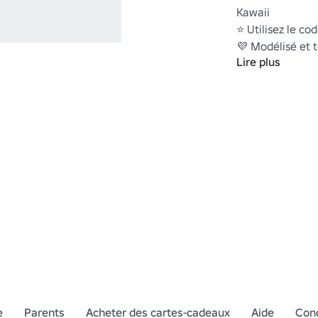
Kawaii

⭐ Utilisez le cod
💜 Modélisé et 
Lire plus
"" 
https://www.ro
e
Parents
Acheter des cartes-cadeaux
Aide
Cond