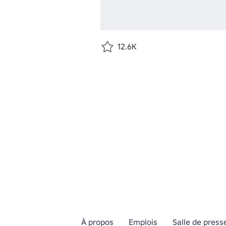
12.6K
À propos
Emplois
Salle de press