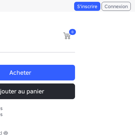
S'inscrire
Connexion
0
Acheter
jouter au panier
es
os
 🍥
