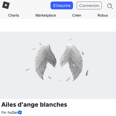
S'inscrire
Connexion
Charts
Marketplace
Créer
Robux
Ailes d'ange blanches
Par
hu2an