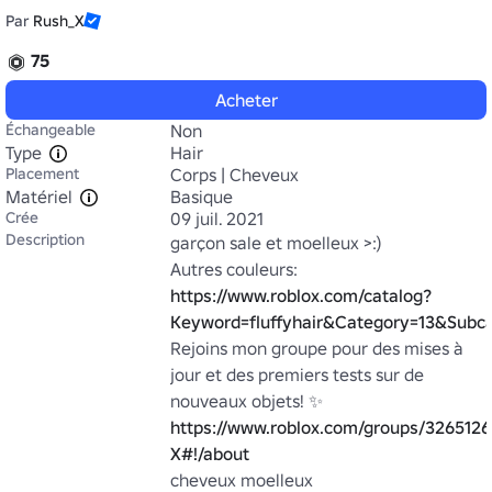
Par
Rush_X
75
Acheter
Échangeable
Non
Type
Hair
Placement
Corps | Cheveux
Matériel
Basique
Crée
09 juil. 2021
Description
garçon sale et moelleux >:)

Autres couleurs: 
https://www.roblox.com/catalog?
Keyword=fluffyhair&Category=13&Sub
Rejoins mon groupe pour des mises à 
jour et des premiers tests sur de 
nouveaux objets! ✨ 
https://www.roblox.com/groups/3265126
X#!/about
cheveux moelleux