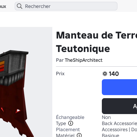
bux
Manteau de Terr
Teutonique
Par
TheShipArchitect
140
Prix
A
Échangeable
Non
Type
Back Accessori
Placement
Accessoires | D
Matériel
Basique