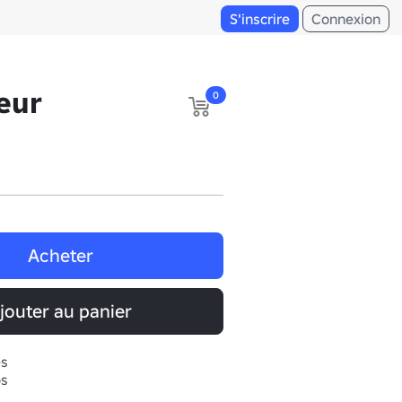
S'inscrire
Connexion
eur
0
Acheter
jouter au panier
es
os