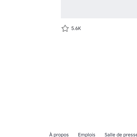
5.6K
À propos
Emplois
Salle de press