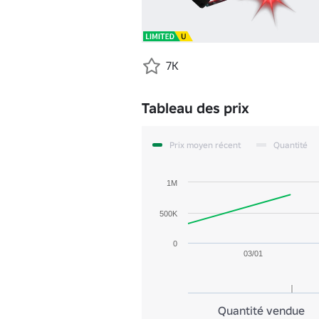
7K
Tableau des prix
Prix moyen récent
Quantité
1M
500K
0
03/01
Quantité vendue