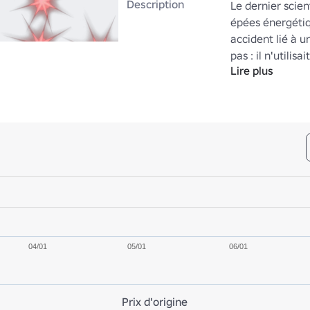
Description
Le dernier scien
épées énergétiq
accident lié à un
pas : il n'utilisa
Lire plus
fonctionnent parf
concurrent lorsq
Mais ce n'est pa
Elles continuero
sauras dans la d
énergétique. Co
étaient cachées 
04/01
05/01
06/01
Prix d'origine