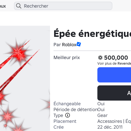
bux
Épée énergétiqu
Par
Roblox
500,000
Meilleur prix
Voir plus de
Revend
A
Échangeable
Oui
Période de détention
Oui
Type
Gear
Placement
Accessoires | É
Crée
22 déc. 2011