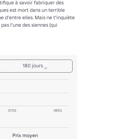
tifique à savoir fabriquer des 
ues est mort dans un terrible 
e d'entre elles. Mais ne t'inquiète 
it pas l'une des siennes (qui 
aitement !). Il testait l'épée d'un 
u'il y a une explosion d'énergie. 
s la fin des épées énergétiques. 
nt d'exister. Comment ? Tu le 
escription d'une autre épée 
180 jours
mment on les a eues ? Elles 
dans le sous-sol du scientifique !
07/01
08/01
Prix moyen