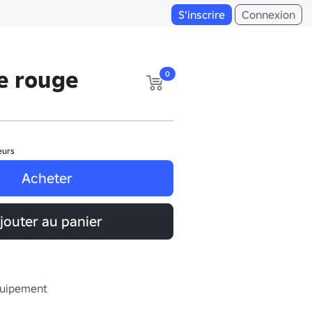
S'inscrire
Connexion
e rouge
0
eurs
Acheter
jouter au panier
quipement