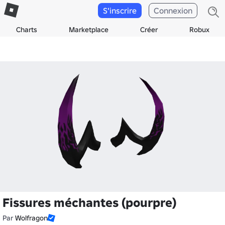
S'inscrire
Connexion
Charts
Marketplace
Créer
Robux
Fissures méchantes (pourpre)
Par
Wolfragon