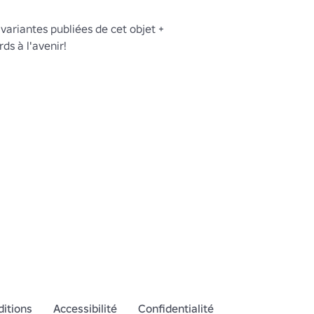
 variantes publiées de cet objet + 
ds à l'avenir!

es, voir ici:

lox.com/catalog/?
CreatorName=Fennecpaw
itions
Accessibilité
Confidentialité