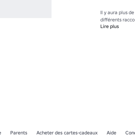
Il y aura plus de
différents raccor
Lire plus
Pour plus d'articl
https://www.rob
Category=13&
e
Parents
Acheter des cartes-cadeaux
Aide
Cond