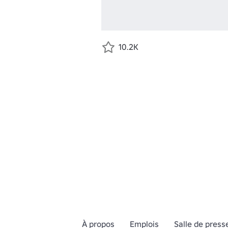
10.2K
À propos
Emplois
Salle de press