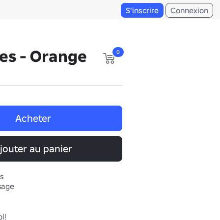
S'inscrire
Connexion
tes - Orange
0
Acheter
jouter au panier
s
isage
!
