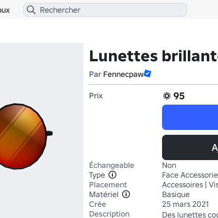
bux
Lunettes brillan
Par
Fennecpaw
95
Prix
A
Échangeable
Non
Type
Face Accessorie
Placement
Accessoires | V
Matériel
Basique
Crée
25 mars 2021
Description
Des lunettes cool