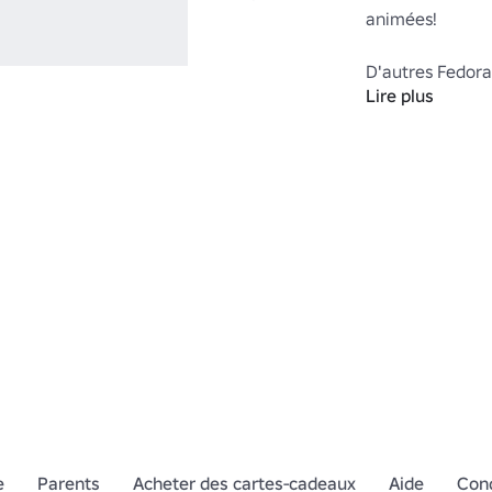
animées!

Lire plus
https://www.ro
Keyword=Fedor
https://www.ro
Category=13&S
e
Parents
Acheter des cartes-cadeaux
Aide
Cond