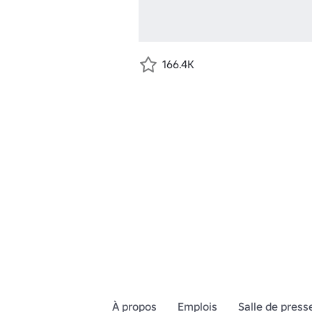
166.4K
À propos
Emplois
Salle de press