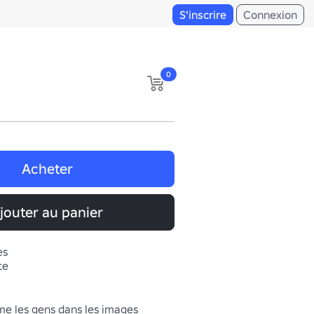
S'inscrire
Connexion
0
Acheter
jouter au panier
es
te
me les gens dans les images 