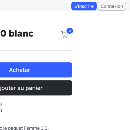
S'inscrire
Connexion
.0 blanc
0
Acheter
jouter au panier
es
os
 le paquet Femme 3.0.
