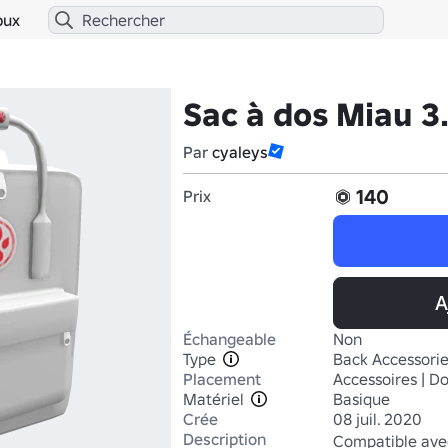
bux
Sac à dos Miau 3
Par
cyaleys
140
Prix
A
Échangeable
Non
Type
Back Accessori
Placement
Accessoires | D
Matériel
Basique
Crée
08 juil. 2020
Description
Compatible avec