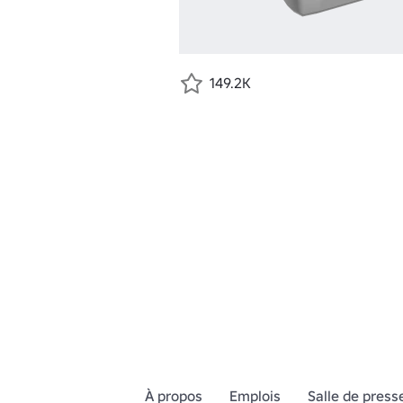
149.2K
À propos
Emplois
Salle de press