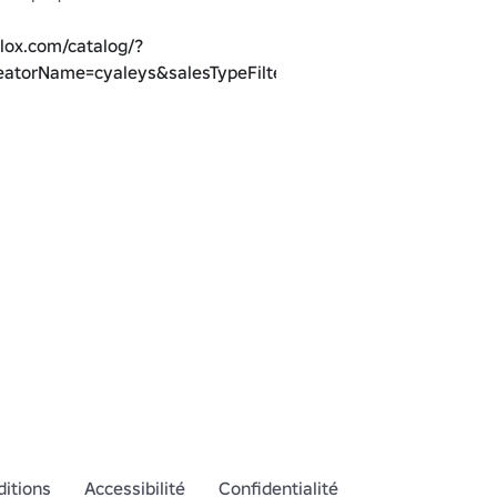
lox.com/catalog/?
atorName=cyaleys&salesTypeFilter=1
itions
Accessibilité
Confidentialité