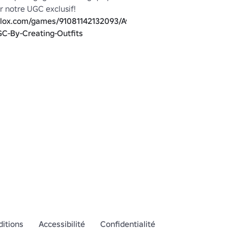
être dépensé sur notre UGC exclusif! 
blox.com/games/91081142132093/Avatar-
GC-By-Creating-Outfits
ure il est?

 beurre d'arachide?

 gelée?

Merci à OogelyBoogeIy d'avoir suggéré cet article! 
blox.com/users/335414046/profile
trucs? Jetez un coup d'œil au 
ww.roblox.com/catalog?
reatorName=Reverse_Polarity&SortType=3
e partie du processus? Rejoignez 
itions
Accessibilité
Confidentialité