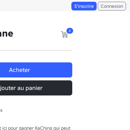
S'inscrire
Connexion
ane
0
Acheter
jouter au panier
os
 ici pour gagner KaChing qui peut 