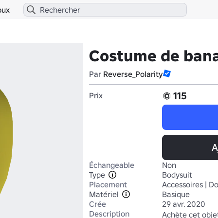
bux
Costume de ban
Par
Reverse_Polarity
115
Prix
A
Échangeable
Non
Type
Bodysuit
Placement
Accessoires | D
Matériel
Basique
Crée
29 avr. 2020
Description
Achète cet objet