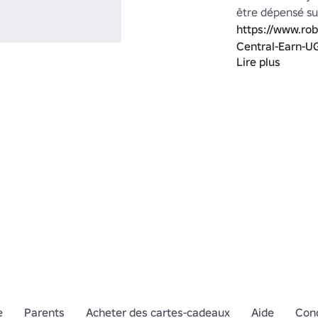
https://www.ro
Central-Earn-U
Lire plus
Sais-tu quelle he
Tu as apporté le
As-tu apporté la
https://www.ro
Aimez-vous mes 
reste! 
https://w
Category=13&C
Voulez-vous fair
e
Parents
Acheter des cartes-cadeaux
Aide
Cond