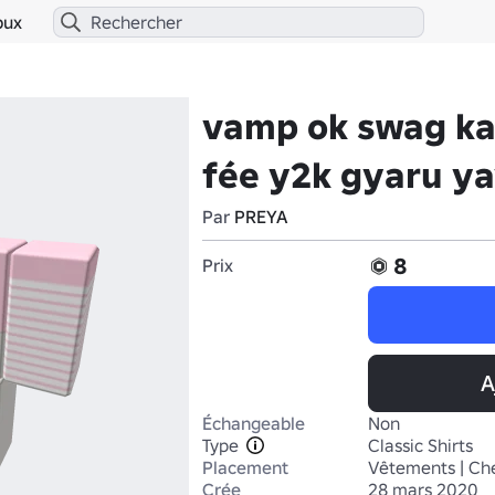
bux
vamp ok swag ka
fée y2k gyaru y
Par
PREYA
8
Prix
A
Échangeable
Non
Type
Classic Shirts
Placement
Vêtements | Ch
Crée
28 mars 2020