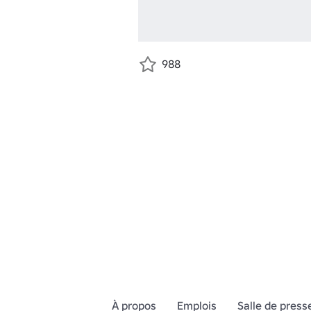
988
À propos
Emplois
Salle de press