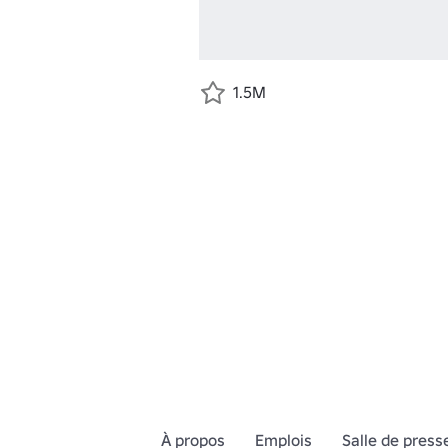
1.5M
À propos
Emplois
Salle de press