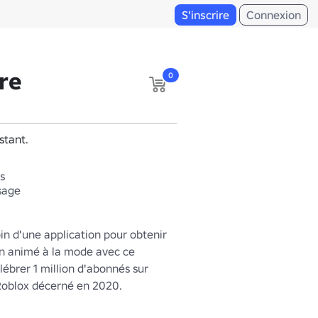
S'inscrire
Connexion
re
0
stant.
s
isage
in d'une application pour obtenir 
in animé à la mode avec ce 
ébrer 1 million d'abonnés sur 
Roblox décerné en 2020.