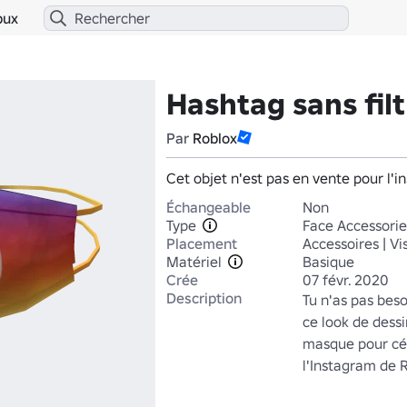
bux
Hashtag sans filt
Par
Roblox
Cet objet n'est pas en vente pour l'in
Échangeable
Non
Type
Face Accessorie
Placement
Accessoires | V
Matériel
Basique
Crée
07 févr. 2020
Description
Tu n'as pas beso
ce look de dess
masque pour cél
l'Instagram de 