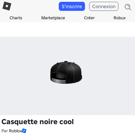
S'inscrire
Connexion
Charts
Marketplace
Créer
Robux
Casquette noire cool
Par
Roblox