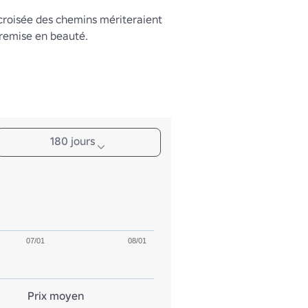
croisée des chemins mériteraient 
 remise en beauté.
180 jours
07/01
08/01
Prix moyen