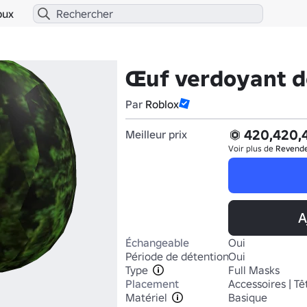
bux
Œuf verdoyant de
Par
Roblox
420,420,
Meilleur prix
Voir plus de
Revend
A
Échangeable
Oui
Période de détention
Oui
Type
Full Masks
Placement
Accessoires | Tê
Matériel
Basique