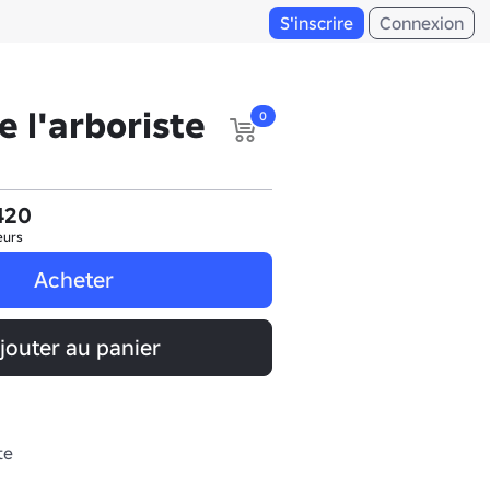
S'inscrire
Connexion
 l'arboriste
0
420
eurs
Acheter
jouter au panier
te