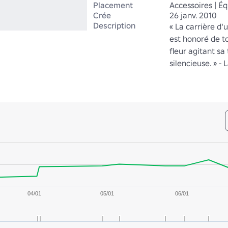
Placement
Accessoires | É
Crée
26 janv. 2010
Description
« La carrière d'u
est honoré de 
fleur agitant sa t
silencieuse. » - 
04/01
05/01
06/01