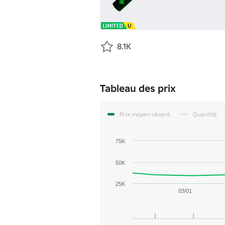
8.1K
Tableau des prix
Prix moyen récent
Quantité
75K
50K
25K
03/01