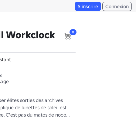
S'inscrire
Connexion
il Workclock
0
stant.
s
isage
er élites sorties des archives 
plique de lunettes de soleil est 
e. C'est pas du matos de noob...