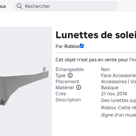
bux
Lunettes de sole
Par
Roblox
Cet objet n'est pas en vente pour l'in
Échangeable
Non
Type
Face Accessorie
Placement
Accessoires | V
Matériel
Basique
Crée
21 nov. 2014
Description
Des lunettes sup
Roblox. Cette ré
digne d'un musé