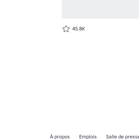
45.8K
À propos
Emplois
Salle de press