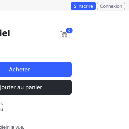
S'inscrire
Connexion
iel
0
Acheter
jouter au panier
es
ou
lein la vue.  