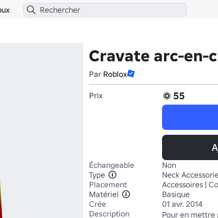
bux
Cravate arc-en-c
Par
Roblox
55
Prix
A
Échangeable
Non
Type
Neck Accessori
Placement
Accessoires | C
Matériel
Basique
Crée
01 avr. 2014
Description
Pour en mettre p