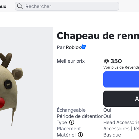
bux
Chapeau de ren
Par
Roblox
350
Meilleur prix
Voir plus de
Revend
A
Échangeable
Oui
Période de détention
Oui
Type
Head Accessori
Placement
Accessoires | Tê
Matériel
Basique