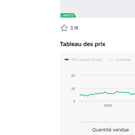
3.1K
Tableau des prix
Prix moyen récent
Quantité
2K
1K
0
03/01
Quantité vendue