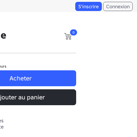
S'inscrire
Connexion
ne
0
eurs
Acheter
jouter au panier
es
te