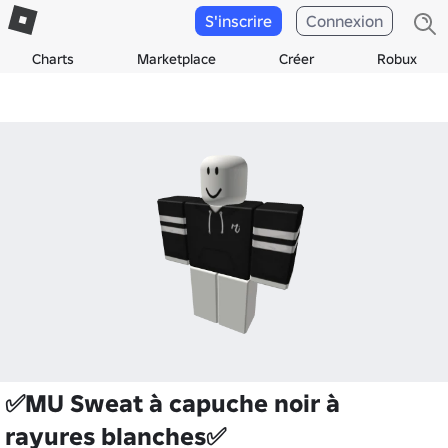
S'inscrire
Connexion
Charts
Marketplace
Créer
Robux
✅MU Sweat à capuche noir à
rayures blanches✅