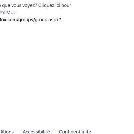
 que vous voyez? Cliquez ici pour 
plus de vêtements MU: 
blox.com/groups/group.aspx?
z
itions
Accessibilité
Confidentialité