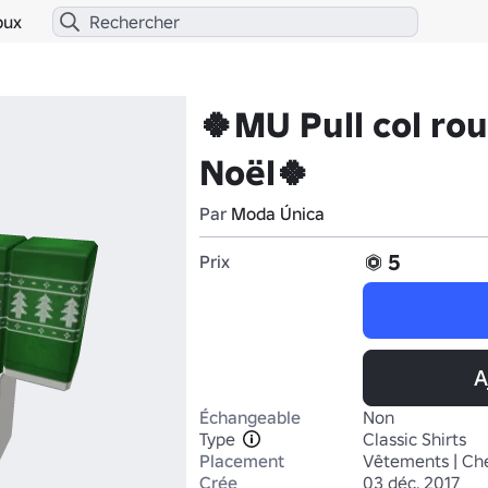
bux
🍀MU Pull col rou
Noël🍀
Par
Moda Única
5
Prix
A
Échangeable
Non
Type
Classic Shirts
Placement
Vêtements | Ch
Crée
03 déc. 2017