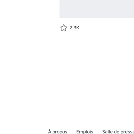
2.3K
À propos
Emplois
Salle de press