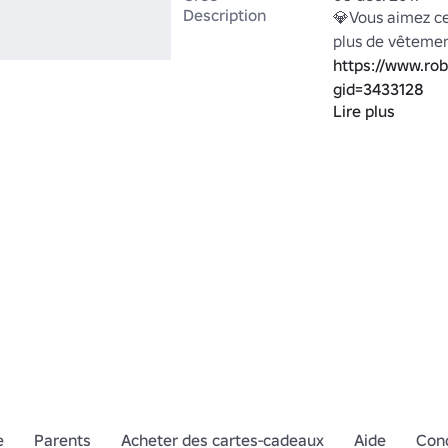
Description
💎Vous aimez ce
https://www.ro
gid=3433128
Lire plus
MU x SynxChaz
e
Parents
Acheter des cartes-cadeaux
Aide
Cond