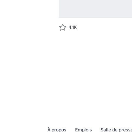
4.1K
À propos
Emplois
Salle de press