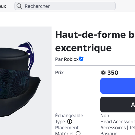
bux
Haut-de-forme b
excentrique
Par
Roblox
350
Prix
A
Échangeable
Non
Type
Head Accessori
Placement
Accessoires | Tê
Matériel
Basique