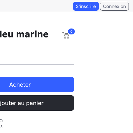
S'inscrire
Connexion
leu marine
0
Acheter
jouter au panier
es
te