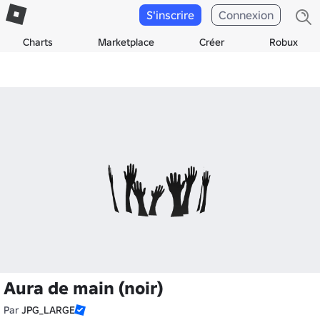
S'inscrire
Connexion
Charts
Marketplace
Créer
Robux
Aura de main (noir)
Par
JPG_LARGE