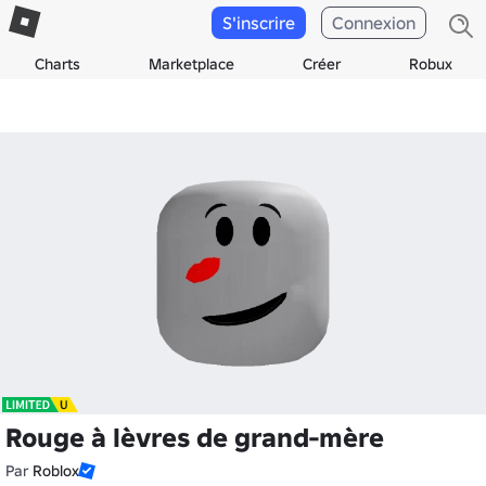
S'inscrire
Connexion
Charts
Marketplace
Créer
Robux
Rouge à lèvres de grand-mère
Par
Roblox