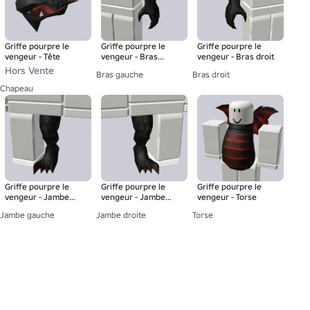
Griffe pourpre le
Griffe pourpre le
Griffe pourpre le
vengeur - Tête
vengeur - Bras
vengeur - Bras droit
gauche
Hors Vente
Bras gauche
Bras droit
Chapeau
Griffe pourpre le
Griffe pourpre le
Griffe pourpre le
vengeur - Jambe
vengeur - Jambe
vengeur - Torse
gauche
droite
Jambe gauche
Jambe droite
Torse
À propos
Emplois
Salle de presse
Parents
Acheter des cartes-cadeaux
Aide
Conditions
Accessibilité
Confidentialité