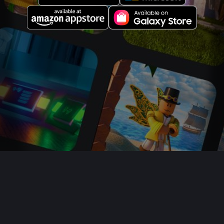
Quiénes somos
Empleo
Sala de prensa
Padres
Comprar tarjetas regalo
Ayuda
Términos
Accesibilidad
Privacidad
Tus opciones de privacidad
Mapa del sitio