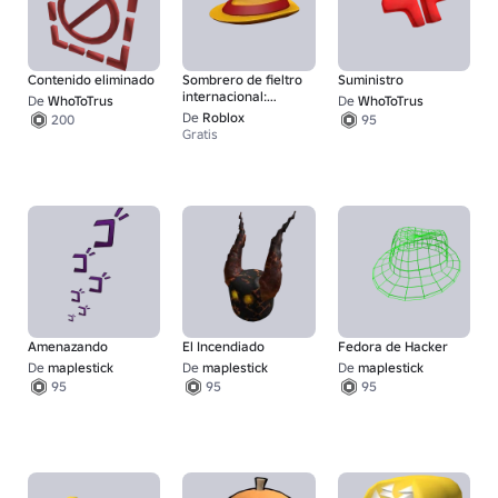
Contenido eliminado
Sombrero de fieltro
Suministro
internacional:
De
WhoToTrus
De
WhoToTrus
España
De
Roblox
200
95
Gratis
Amenazando
El Incendiado
Fedora de Hacker
De
maplestick
De
maplestick
De
maplestick
95
95
95