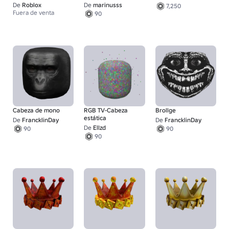
Piratas - Sombrero
🦧
De
Roblox
De
marinusss
7,250
Fuera de venta
90
Cabeza de mono
RGB TV-Cabeza
Brollge
estática
De
FrancklinDay
De
FrancklinDay
De
Ellzd
90
90
90