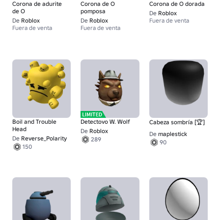
Corona de adurite
Corona de O
Corona de O dorada
de O
pomposa
De
Roblox
De
Roblox
De
Roblox
Fuera de venta
Fuera de venta
Fuera de venta
Boil and Trouble
Detectovo W. Wolf
Cabeza sombría [🏆]
Head
De
Roblox
De
maplestick
De
Reverse_Polarity
289
90
150