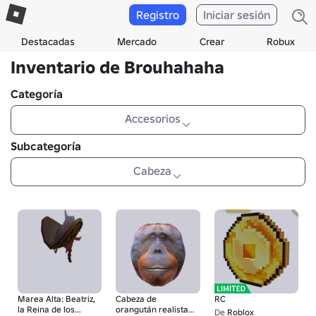
Registro
Iniciar sesión
Destacadas
Mercado
Crear
Robux
Inventario de Brouhahaha
Categoría
Accesorios
Subcategoría
Cabeza
Marea Alta: Beatriz,
Cabeza de
RC
la Reina de los
orangután realista
De
Roblox