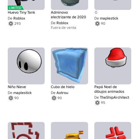
Huevo Tiny Tank
Adminovo
🥚
electrizante de 2020
De
Roblox
De
maplestick
De
Roblox
293
90
Fuera de venta
Niño Nieve
Cubo de hielo
Papá Noel de
dibujos animados
De
maplestick
De
Aotrou
De
TheShipArchitect
90
90
95