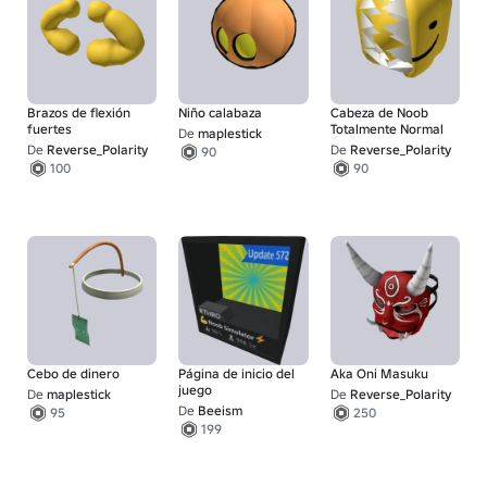
Brazos de flexión
Niño calabaza
Cabeza de Noob
fuertes
Totalmente Normal
De
maplestick
De
Reverse_Polarity
De
Reverse_Polarity
90
100
90
Cebo de dinero
Página de inicio del
Aka Oni Masuku
juego
De
maplestick
De
Reverse_Polarity
De
Beeism
95
250
199