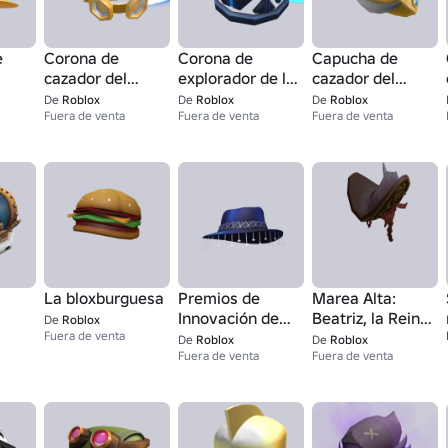
e
Corona de
Corona de
Capucha de
cazador del
explorador de la
cazador del
Infinito
Bóveda
Infinito
De
Roblox
De
Roblox
De
Roblox
Fuera de venta
Fuera de venta
Fuera de venta
La bloxburguesa
Premios de
Marea Alta:
Innovación de
Beatriz, la Reina
De
Roblox
Fuera de venta
Roblox 23
de los Piratas -
De
Roblox
De
Roblox
Fedora de Borde
Fuera de venta
Sombrero
Fuera de venta
Ancho