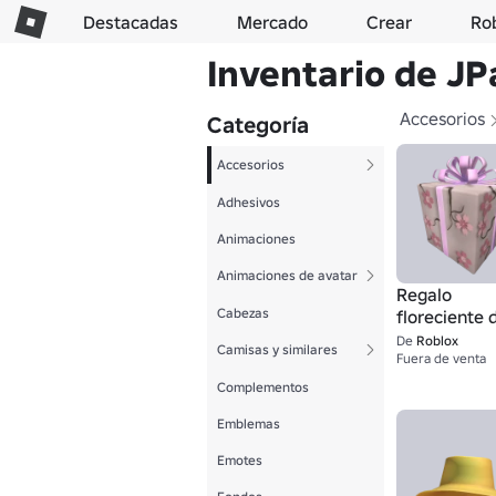
Destacadas
Mercado
Crear
Ro
Inventario de JP
Accesorios
Categoría
Accesorios
Adhesivos
Animaciones
Animaciones de avatar
Regalo
Cabezas
floreciente 
nuevos
De
Roblox
Camisas y similares
comienzos
Fuera de venta
Complementos
Emblemas
Emotes