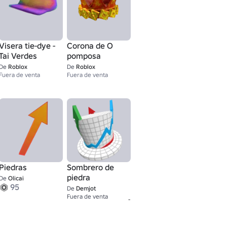
Visera tie-dye -
Corona de O
Tai Verdes
pomposa
De
Roblox
De
Roblox
Fuera de venta
Fuera de venta
Piedras
Sombrero de
piedra
De
Olicai
95
De
Demjot
1
Fuera de venta