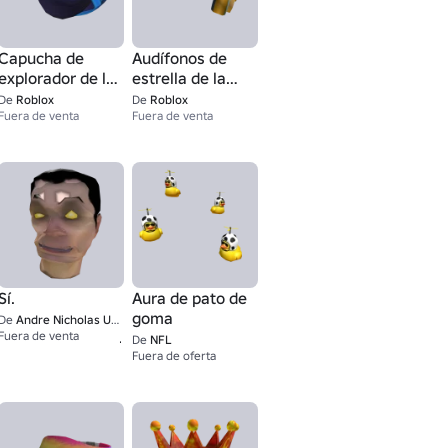
Capucha de
Audífonos de
explorador de la
estrella de la
Bóveda
Bóveda
De
Roblox
De
Roblox
Fuera de venta
Fuera de venta
Sí.
Aura de pato de
goma
De
Andre Nicholas UGC
1
Fuera de venta
De
NFL
Fuera de oferta