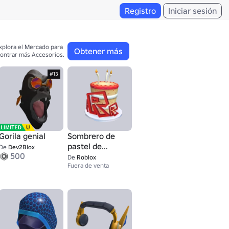
Registro
Iniciar sesión
xplora el Mercado para 

Obtener más
ontrar más Accesorios.
#13
Gorila genial
Sombrero de
pastel de
De
Dev2Blox
500
cumpleaños del
De
Roblox
personal
Fuera de venta