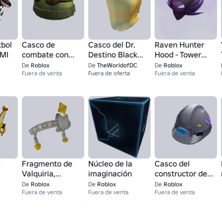
tbol
Casco de
Casco del Dr.
Raven Hunter
DMI
combate con
Destino Black
Hood - Tower
gafas
Adam
Defense
De
Roblox
De
TheWorldofDC
De
Roblox
Fuera de venta
Fuera de oferta
Simulator
Fuera de venta
O
Fragmento de
Núcleo de la
Casco del
Valquiria,
imaginación
constructor de
admins
los Bloxy
De
Roblox
De
Roblox
De
Roblox
Fuera de venta
Fuera de venta
Fuera de venta