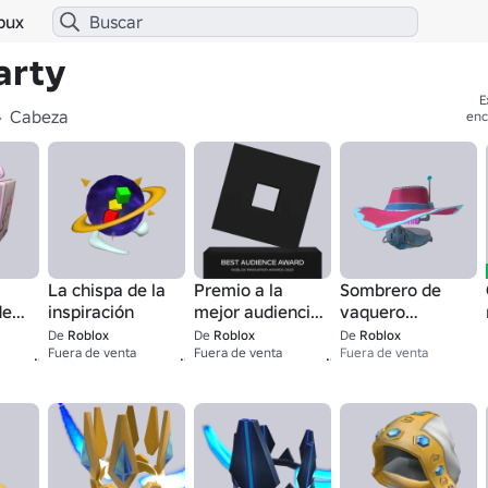
bux
arty
E
Cabeza
enc
La chispa de la
Premio a la
Sombrero de
de
inspiración
mejor audiencia
vaquero
- Premios a la
espacial
De
Roblox
De
Roblox
De
Roblox
1
1
1
Fuera de venta
innovación de
Fuera de venta
Fuera de venta
Roblox