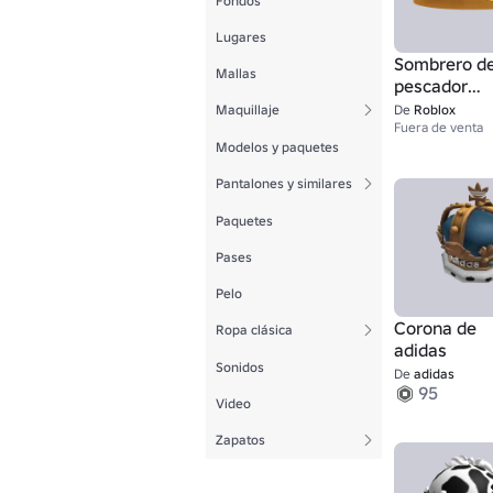
Fondos
Lugares
Sombrero d
Mallas
pescador
dorado
Maquillaje
De
Roblox
Fuera de venta
Modelos y paquetes
Pantalones y similares
Paquetes
Pases
Pelo
Corona de
Ropa clásica
adidas
Sonidos
De
adidas
95
Video
Zapatos