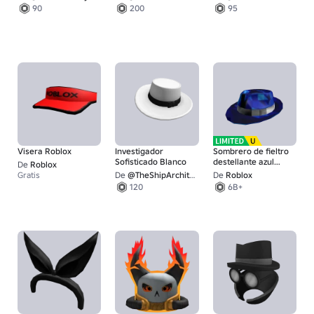
90
200
95
Visera Roblox
Investigador
Sombrero de fieltro
Sofisticado Blanco
destellante azul
De
Roblox
oscuro
Gratis
De
@TheShipArchitect
De
Roblox
120
6B+