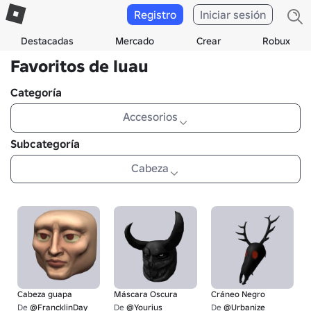
Registro
Iniciar sesión
Destacadas
Mercado
Crear
Robux
Favoritos de luau
Categoría
Accesorios
Subcategoría
Cabeza
Cabeza guapa
Máscara Oscura
Cráneo Negro
De
@FrancklinDay
De
@Yourius
De
@Urbanize