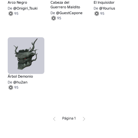
Arco Negro
Cabeza del
El Inquisidor
Guerrero Maldito
De
@Onigiri_Tsuki
De
@Yourius
De
@GuestCapone
95
95
95
Árbol Demonio
De
@hu2an
95
Página 1