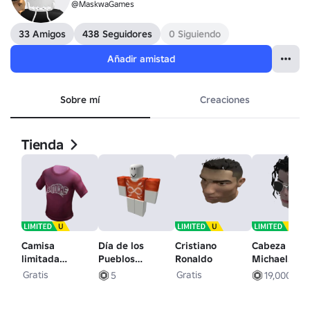
@MaskwaGames
33 Amigos
438 Seguidores
0 Siguiendo
Añadir amistad
Sobre mí
Creaciones
Tienda
Camisa
Día de los
Cristiano
Cabeza de
limitada
Pueblos
Ronaldo
Michael
exclusiva de
Indígenas
Jackson
Gratis
Gratis
5
19,000
Back 2 Batoche