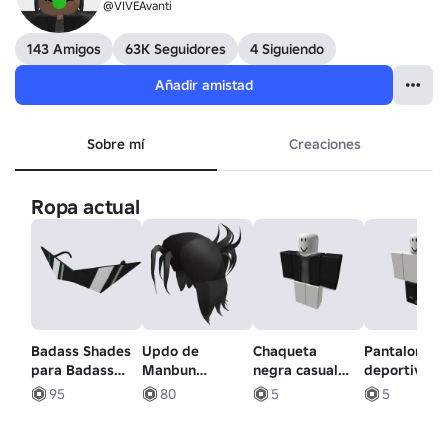
@VIVEAvanti
143 Amigos
63K Seguidores
4 Siguiendo
Añadir amistad
Sobre mí
Creaciones
Ropa actual
Badass Shades
Updo de
Chaqueta
Pantalones
para Badass
Manbun
negra casual
deportivos
Individuals
Desordenado
con capucha
negros y
95
80
5
5
Negro
gris Equus
dorados
Stone