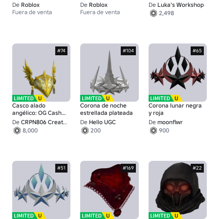
Piratas - Sombrero
De
Roblox
De
Roblox
De
Luka's Workshop
Fuera de venta
Fuera de venta
2,498
#74
#104
#65
Casco alado
Corona de noche
Corona lunar negra
angélico: OG Cash
estrellada plateada
y roja
Getter
De
CRPN806 Creations
De
Hello UGC
De
moonflwr
8,000
200
900
#51
#169
#22