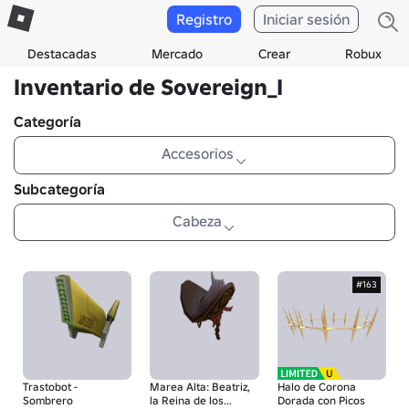
Registro
Iniciar sesión
Destacadas
Mercado
Crear
Robux
Inventario de Sovereign_I
Categoría
Accesorios
Subcategoría
Cabeza
#163
Trastobot -
Marea Alta: Beatriz,
Halo de Corona
Sombrero
la Reina de los
Dorada con Picos