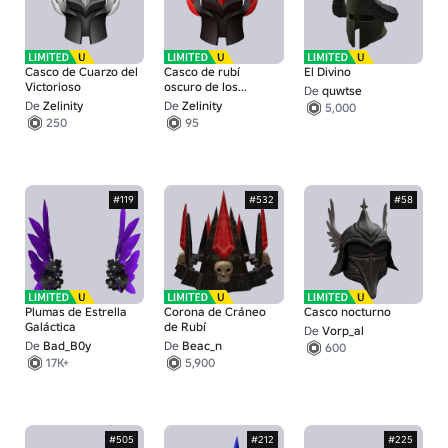
Casco de Cuarzo del
Casco de rubí
El Divino
Victorioso
oscuro de los
De
quwtse
victoriosos
De
Zelinity
De
Zelinity
5,000
250
95
#119
#532
#58
Plumas de Estrella
Corona de Cráneo
Casco nocturno
Galáctica
de Rubí
De
Vorp_al
De
Bad_B0y
De
Beac_n
600
17K+
5,900
#505
#212
#225