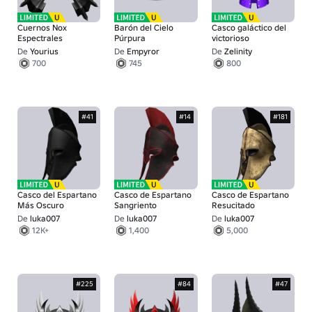
Cuernos Nox
Barón del Cielo
Casco galáctico del
Espectrales
Púrpura
victorioso
De
Yourius
De
Empyror
De
Zelinity
700
745
800
#41
#14
#181
Casco del Espartano
Casco de Espartano
Casco de Espartano
Más Oscuro
Sangriento
Resucitado
De
luka007
De
luka007
De
luka007
12K+
1,400
5,000
#225
#84
#47