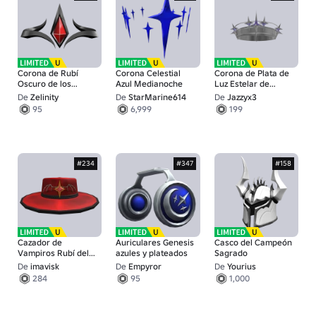
Corona de Rubí
Corona Celestial
Corona de Plata de
Oscuro de los
Azul Medianoche
Luz Estelar de
Justos
Cristal
De
Zelinity
De
StarMarine614
De
Jazzyx3
95
6,999
199
#234
#347
#158
Cazador de
Auriculares Genesis
Casco del Campeón
Vampiros Rubí del
azules y plateados
Sagrado
Emperador
De
imavisk
De
Empyror
De
Yourius
284
95
1,000