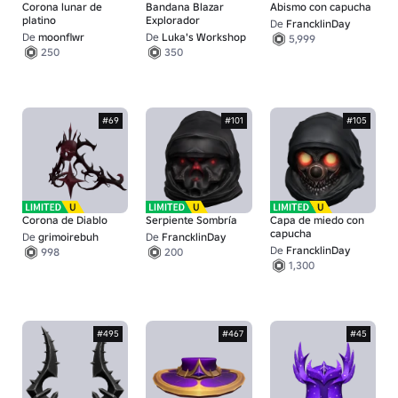
Corona lunar de
Bandana Blazar
Abismo con capucha
platino
Explorador
De
FrancklinDay
De
moonflwr
De
Luka's Workshop
5,999
250
350
#69
#101
#105
Corona de Diablo
Serpiente Sombría
Capa de miedo con
capucha
De
grimoirebuh
De
FrancklinDay
De
FrancklinDay
998
200
1,300
#495
#467
#45