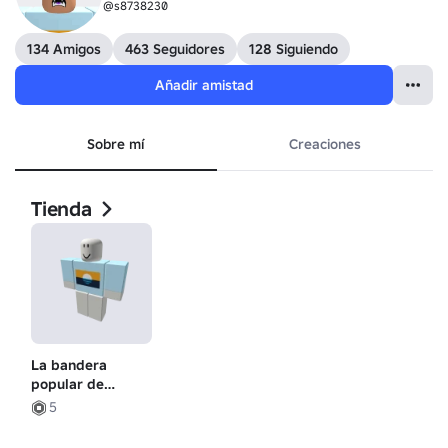
@s8738230
134 Amigos
463 Seguidores
128 Siguiendo
Añadir amistad
Sobre mí
Creaciones
Tienda
La bandera
popular de
Milwaukee
5