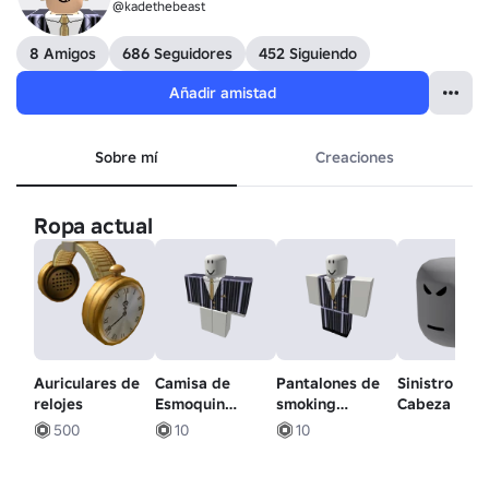
@kadethebeast
8 Amigos
686 Seguidores
452 Siguiendo
Añadir amistad
Sobre mí
Creaciones
Ropa actual
Auriculares de
Camisa de
Pantalones de
Sinistro -
relojes
Esmoquin
smoking
Cabeza
Milliner
Milliner
500
10
10
Macabra
macabros