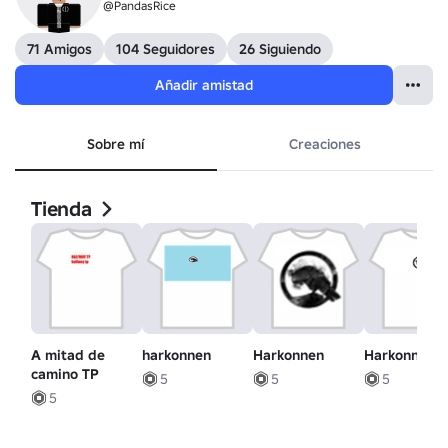
@PandasRice
71 Amigos
104 Seguidores
26 Siguiendo
Añadir amistad
Sobre mí
Creaciones
Tienda
A mitad de
harkonnen
Harkonnen
Harkonnen
camino TP
5
5
5
5