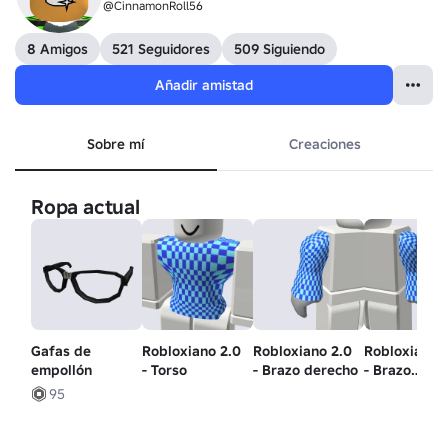
@CinnamonRoll56
8 Amigos
521 Seguidores
509 Siguiendo
Añadir amistad
Sobre mí
Creaciones
Ropa actual
Gafas de
Robloxiano 2.0
Robloxiano 2.0
Robloxiano 
empollón
- Torso
- Brazo derecho
- Brazo
izquierdo
95