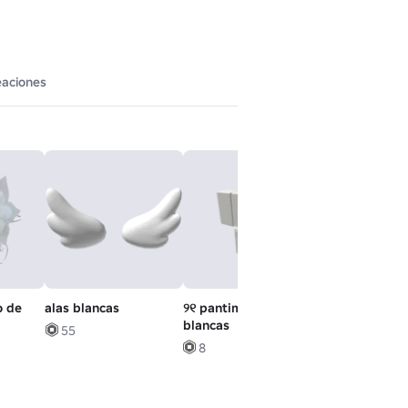
eaciones
o de
alas blancas
୨୧ pantimedias
chica de cami
blancas
blanca
55
8
7