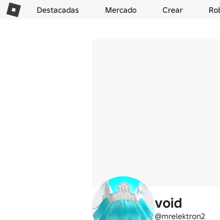
Destacadas
Mercado
Crear
Ro
void
@mrelektron2