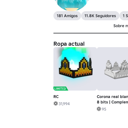
181 Amigos
11.8K Seguidores
1 
Sobre m
Ropa actual
RC
Corona real bla
8 bits | Comple
31,994
95