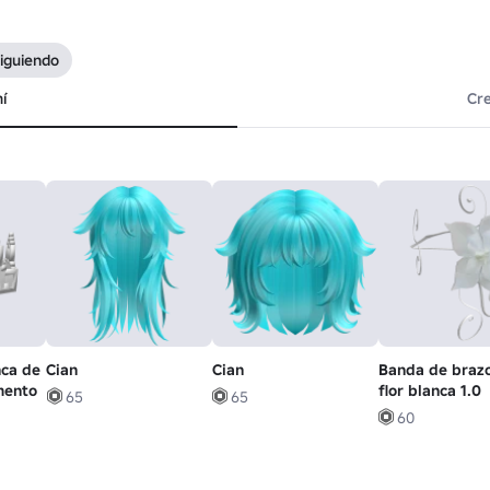
Siguiendo
í
Cr
nca de
Cian
Cian
Banda de braz
mento
flor blanca 1.0
65
65
60