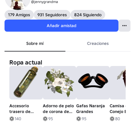
@jennygrandma
179 Amigos
931 Seguidores
824 Siguiendo
Añadir amistad
Sobre mí
Creaciones
Ropa actual
Accesorio
Adorno de pelo
Gafas Naranja
Camisa de
trasero de
de corona de
Grandes
Conejo Blanc
terrario
flor salvaje en
Rojo
140
95
95
80
vintage de
blanco
gran tamaño