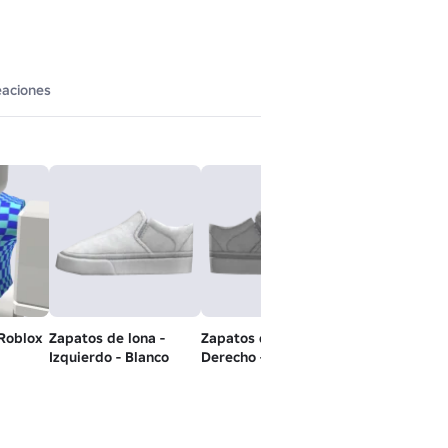
eaciones
 Roblox
Zapatos de lona -
Zapatos de lona -
Stevie Standa
Izquierdo - Blanco
Derecho - Blanco
Cabeza