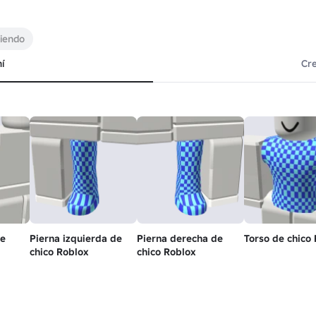
uiendo
í
Cr
de
Pierna izquierda de
Pierna derecha de
Torso de chico
chico Roblox
chico Roblox