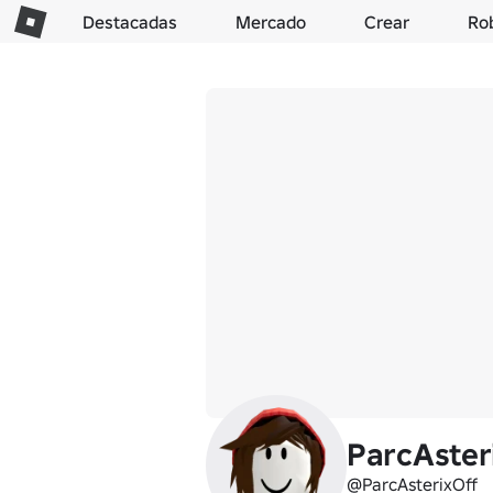
Destacadas
Mercado
Crear
Ro
ParcAster
@ParcAsterixOff