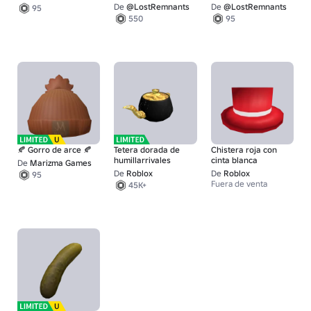
De
@LostRemnants
De
@LostRemnants
95
550
95
🍂 Gorro de arce 🍂
Tetera dorada de
Chistera roja con
humillarrivales
cinta blanca
De
Marizma Games
De
Roblox
De
Roblox
95
Fuera de venta
45K+