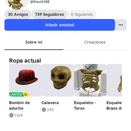
@Blast4300
30 Amigos
739 Seguidores
0 Siguiendo
Añadir amistad
Sobre mí
Creaciones
Ropa actual
Bombín de
Calavera
Esqueleto -
Esqueleto -
adurite
Torso
Brazo derec
245
1,164