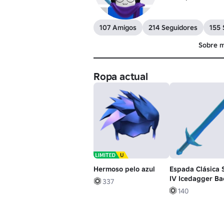
107 Amigos
214 Seguidores
155 
Sobre m
Ropa actual
Hermoso pelo azul
Espada Clásica 
IV Icedagger Ba
337
(FORSAKEN)
140