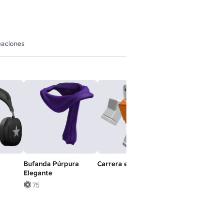
eaciones
Bufanda Púrpura
Carrera elegante
Brazada eleg
Elegante
75