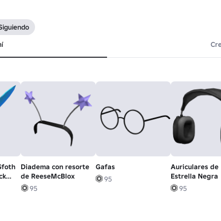
Siguiendo
í
Cr
Sfoth
Diadema con resorte
Gafas
Auriculares de
ck
de ReeseMcBlox
Estrella Negra
95
95
95