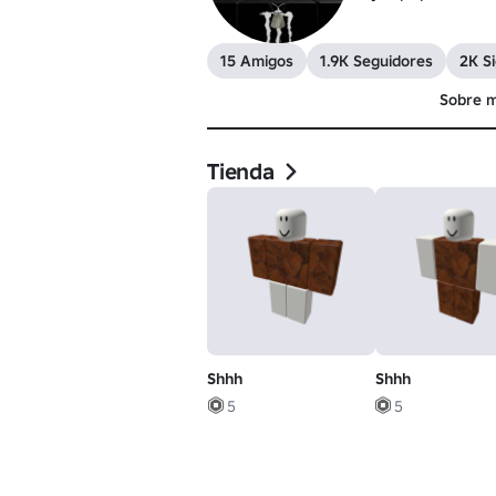
15 Amigos
1.9K Seguidores
2K S
Sobre m
Tienda
Shhh
Shhh
5
5