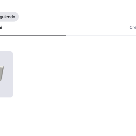
iguiendo
í
Cr