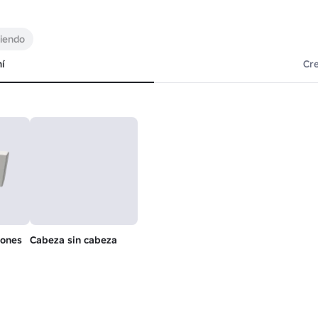
uiendo
í
Cr
lones
Cabeza sin cabeza