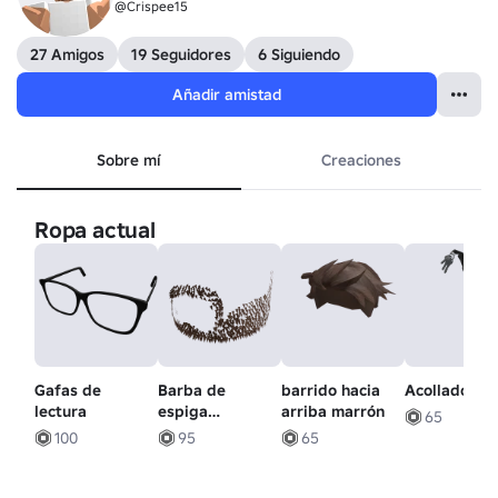
@Crispee15
27 Amigos
19 Seguidores
6 Siguiendo
Añadir amistad
Sobre mí
Creaciones
Ropa actual
Gafas de
Barba de
barrido hacia
Acollador (1.
lectura
espiga
arriba marrón
65
[marrón]
100
95
65